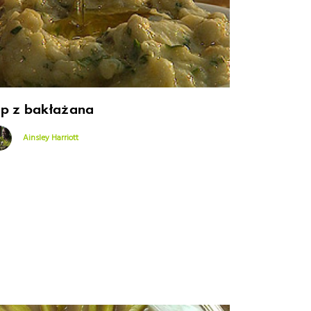
ip z bakłażana
Ainsley Harriott