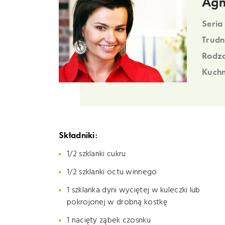
Agn
Seria
Trudn
Rodza
Kuchn
Składniki:
1/2 szklanki cukru
1/2 szklanki octu winnego
1 szklanka dyni wyciętej w kuleczki lub
pokrojonej w drobną kostkę
1 nacięty ząbek czosnku