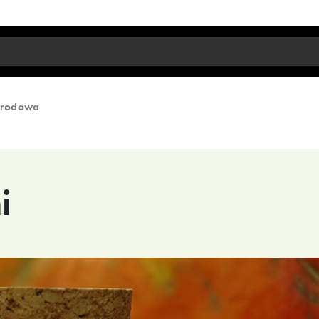
arodowa
i