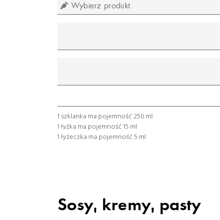
Wybierz produkt
mililitr
gram
łyżeczka
łyżka
szklanka
1 szklanka ma pojemność 250 ml
1 łyżka ma pojemność 15 ml
1 łyżeczka ma pojemność 5 ml
Sosy, kremy, pasty