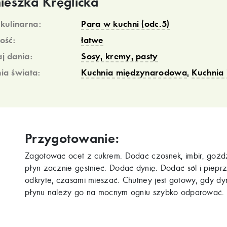
ieszka Kręglicka
 kulinarna:
Para w kuchni (odc.5)
ość:
łatwe
j dania:
Sosy, kremy, pasty
ia świata:
Kuchnia międzynarodowa
,
Kuchnia 
Przygotowanie:
Zagotować ocet z cukrem. Dodać czosnek, imbir, goźdz
płyn zacznie gęstnieć. Dodać dynię. Dodać sól i piepr
odkryte, czasami mieszać. Chutney jest gotowy, gdy dyni
płynu należy go na mocnym ogniu szybko odparować.