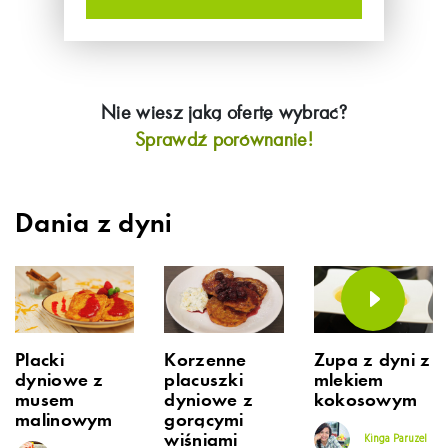
Nie wiesz jaką ofertę wybrać?
Sprawdź porównanie!
Dania z dyni
Placki
Korzenne
Zupa z dyni z
dyniowe z
placuszki
mlekiem
musem
dyniowe z
kokosowym
malinowym
gorącymi
wiśniami
Kinga Paruzel