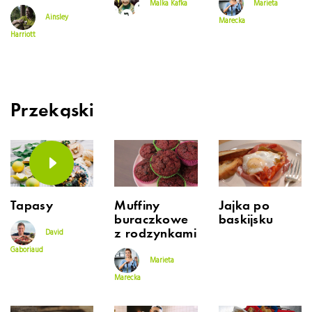
Malka Kafka
Marieta
Ainsley
Marecka
Harriott
Przekąski
Tapasy
Muffiny
Jajka po
buraczkowe
baskijsku
z rodzynkami
David
Gaboriaud
Marieta
Marecka