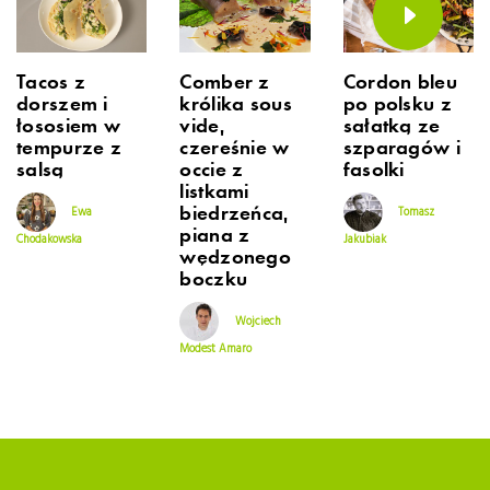
Tacos z
Comber z
Cordon bleu
dorszem i
królika sous
po polsku z
łososiem w
vide,
sałatką ze
tempurze z
czereśnie w
szparagów i
salsą
occie z
fasolki
listkami
biedrzeńca,
Ewa
Tomasz
piana z
Chodakowska
Jakubiak
wędzonego
boczku
Wojciech
Modest Amaro