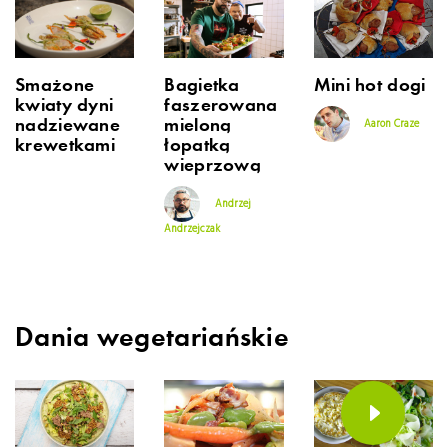
Smażone
Bagietka
Mini hot dogi
kwiaty dyni
faszerowana
nadziewane
mieloną
Aaron Craze
krewetkami
łopatką
wieprzową
Andrzej
Andrzejczak
Dania wegetariańskie