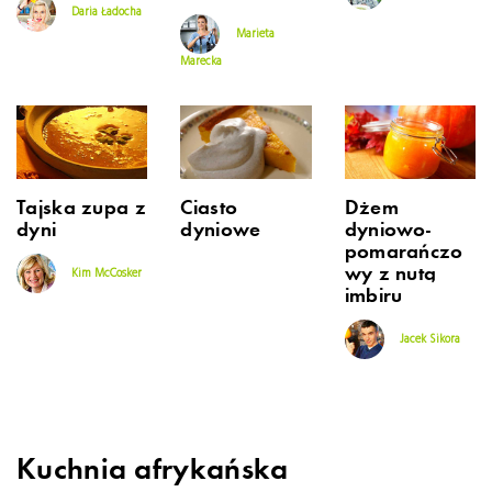
Daria Ładocha
Marieta
Marecka
Tajska zupa z
Ciasto
Dżem
dyni
dyniowe
dyniowo-
pomarańczo
wy z nutą
Kim McCosker
imbiru
Jacek Sikora
Kuchnia afrykańska