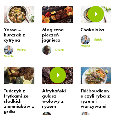
Yassa –
Magiczna
Chakalaka
kurczak z
pieczeń
cytryną
jagnięca
Marieta
Marecka
Marieta
Si King
Marecka
Tuńczyk z
Afrykański
Thiéboudienn
frytkami ze
gulasz
e czyli ryba z
słodkich
wołowy z
ryżem i
ziemniaków z
ryżem
warzywami
grilla