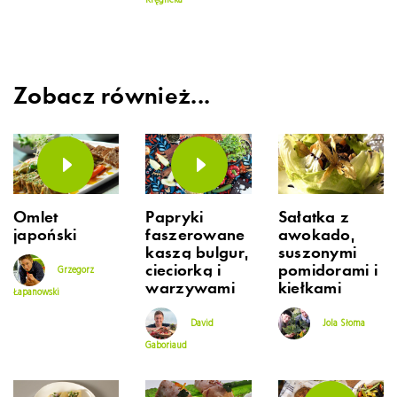
Kręglicka
Zobacz również...
Omlet
Papryki
Sałatka z
japoński
faszerowane
awokado,
kaszą bulgur,
suszonymi
cieciorką i
pomidorami i
Grzegorz
warzywami
kiełkami
Łapanowski
David
Jola Słoma
Gaboriaud