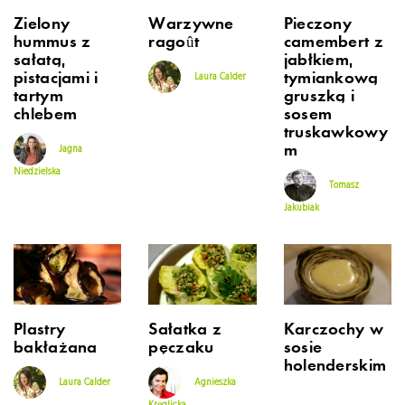
Zielony
Warzywne
Pieczony
hummus z
ragoût
camembert z
sałatą,
jabłkiem,
pistacjami i
tymiankową
Laura Calder
tartym
gruszką i
chlebem
sosem
truskawkowy
m
Jagna
Niedzielska
Tomasz
Jakubiak
Plastry
Sałatka z
Karczochy w
bakłażana
pęczaku
sosie
holenderskim
Laura Calder
Agnieszka