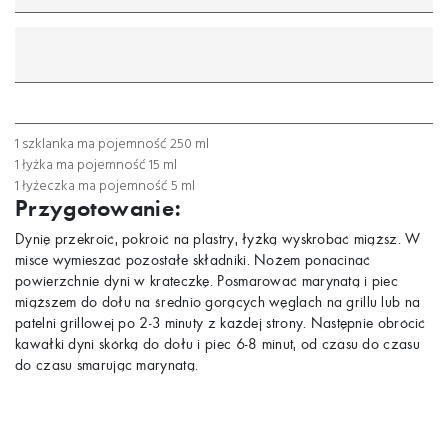
mililitr
gram
łyżeczka
łyżka
szklanka
1 szklanka ma pojemność 250 ml
1 łyżka ma pojemność 15 ml
1 łyżeczka ma pojemność 5 ml
Przygotowanie:
Dynię przekroić, pokroić na plastry, łyżką wyskrobać miąższ. W
misce wymieszać pozostałe składniki. Nożem ponacinać
powierzchnie dyni w krateczkę. Posmarować marynatą i piec
miąższem do dołu na średnio gorących węglach na grillu lub na
patelni grillowej po 2-3 minuty z każdej strony. Następnie obrócić
kawałki dyni skórką do dołu i piec 6-8 minut, od czasu do czasu
do czasu smarując marynatą.